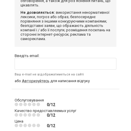
обговорення, а також для роз'яснення питань, що
цікавлять.
Не дозволяється:
використання ненормативної
лексики, погроз або образ; безпосереднє
порівняння з іншими конкуруючими компаніями;
безпідставні заяви, що ображають діяльність
компанії і / або її послуги; розміщення посилань на
сторонні інтернет-ресурси; реклама та
самореклама.
Введіть email:
Ваш e-mail не відображатиметься на сайті
або
Авторизуйтесь
для написання відгуку
Обслуговування
0/12
Качество предоставляемых услуг
0/12
Цена
0/12