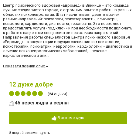
Центр психического здоровья «Евромед» в Виннице – это команда
лучших специалистов города, с огромным опытом работы в разных
областях психоневрологии. Штат насчитывает девять врачей
разных направлений: психологи, психотерапевты, психиатры,
неврологи, кардиологи, диагносты, терапевты. Это позволяет
предоставлять услуги «под ключ» и при необходимости подключать
к работе с пациентом специалистов нескольких направлений.
Направления работы специалистов центра психического здоровья
«Евромед»: - консультации ведущих специалистов психологии,
психотерапии, психиатрии, неврологии, кардиологии; - диагностика и
лечение психоневрологических заболеваний; - лечение
наркологической и алк...
Показати повний опис
12
дуже добре
(
24
оцінки)
45 переглядів в серпні
Я рекомендую
8 людей рекомендують